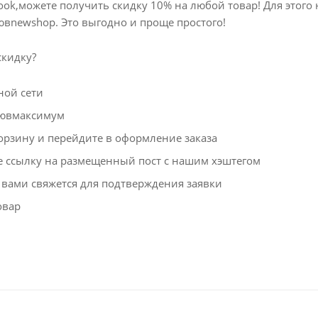
ebook,можете получить скидку 10% на любой товар! Для это
ювnewshop. Это выгодно и проще простого!
скидку?
ной сети
аювмаксимум
корзину и перейдите в оформление заказа
 ссылку на размещенный пост с нашим хэштегом
 вами свяжется для подтверждения заявки
овар