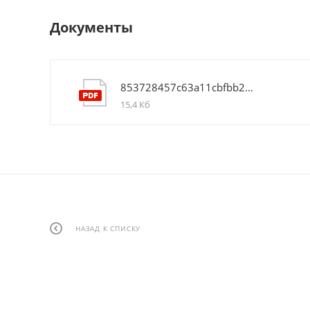
Документы
853728457c63a11cbfbb22ed7be172c4
15,4 Кб
НАЗАД К СПИСКУ