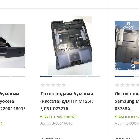
 бумагии
Лоток подачи бумагии
Лоток под
Kyocera
(кассета) для HP M125R
Samsung M
 2200/ 1801/
/JC61-02327A
03788A
Есть в наличии: 1
Есть в нал
Арт.: ТЗ-00016646
Арт.: ТЗ-000
 2