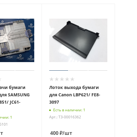
ачи бумаги
Лоток выхода бумаги
 для SAMSUNG
для Canon LBP621/ FE8-
851/ JC61-
3097
Есть в наличии: 1
Арт.: ТЗ-00016362
ичии: 1
16101
т
400
₽
/шт