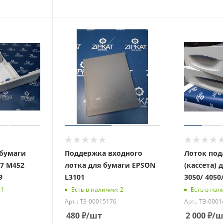
 бумаги
Поддержка входного
Лоток под
77 M452
лотка для бумаги EPSON
(кассета) 
9
L3101
3050/ 4050
 1
Есть в наличии: 2
Есть в нал
Арт.: ТЗ-00015176
Арт.: ТЗ-000
480
₽
/шт
2 000
₽
/ш