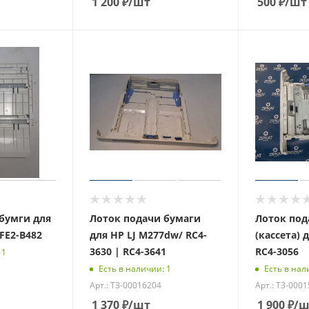
1 200
₽
/шт
500
₽
/шт
бумги для
Лоток подачи бумаги
Лоток под
FE2-B482
для HP LJ M277dw/ RC4-
(кассета) 
3630 | RC4-3641
RC4-3056
 1
Есть в наличии: 1
Есть в нал
Арт.: ТЗ-00016204
Арт.: ТЗ-000
1 370
₽
/шт
1 900
₽
/ш