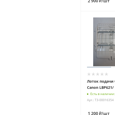
2 900
₽
/шт
Лоток подачи 
Canon LBP621/ 
Есть в наличии:
Арт.: ТЗ-00016354
1 200
₽
/шт