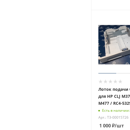
Лоток подачи
для HP CLJ M3
M477 / RC4-532
Есть в наличии:
Арт.: ТЗ-00015726
1 000
₽
/шт