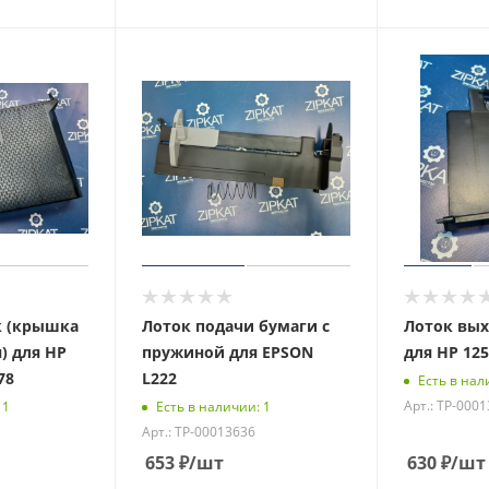
к (крышка
Лоток подачи бумаги с
Лоток вых
) для HP
пружиной для EPSON
для HP 125
78
L222
Есть в нал
Арт.: ТР-000
 1
Есть в наличии: 1
Арт.: ТР-00013636
653
₽
/шт
630
₽
/шт