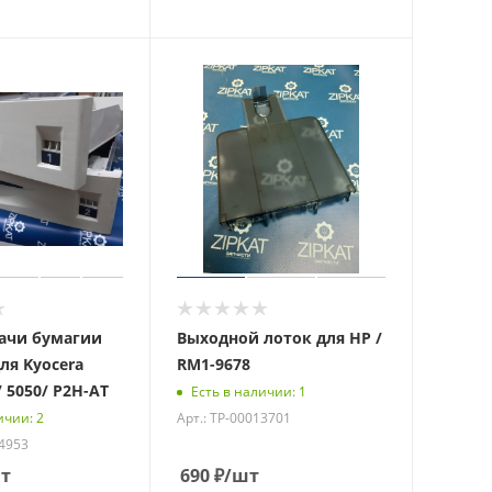
ачи бумагии
Выходной лоток для HP /
для Kyocera
RM1-9678
/ 5050/ P2H-AT
Есть в наличии: 1
Арт.: ТР-00013701
ичии: 2
14953
т
690
₽
/шт