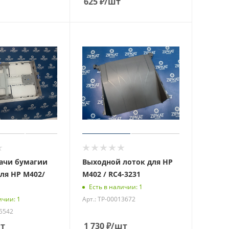
625
₽
/шт
ачи бумагии
Выходной лоток для HP
для HP M402/
M402 / RC4-3231
Есть в наличии: 1
Арт.: ТР-00013672
ичии: 1
15542
т
1 730
₽
/шт