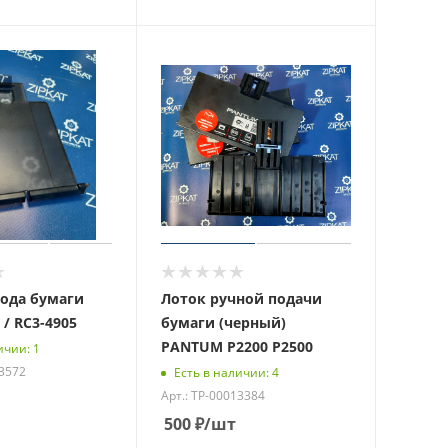
ода бумаги
Лоток ручной подачи
 / RC3-4905
бумаги (черный)
PANTUM P2200 P2500
ичии: 1
13572
Есть в наличии: 4
Арт.: ТР-00013384
500
₽
/шт