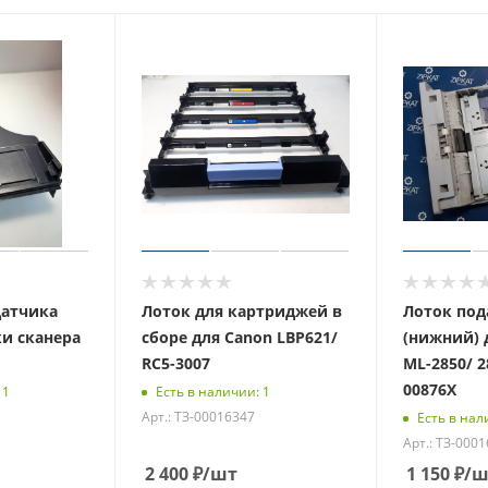
датчика
Лоток для картриджей в
Лоток под
и сканера
сборе для Canon LBP621/
(нижний)
RC5-3007
ML-2850/ 2
00876X
 1
Есть в наличии: 1
Арт.: ТЗ-00016347
Есть в нал
Арт.: ТЗ-000
2 400
₽
/шт
1 150
₽
/ш