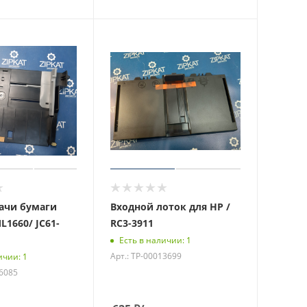
ачи бумаги
Входной лоток для HP /
L1660/ JC61-
RC3-3911
Есть в наличии: 1
Арт.: ТР-00013699
ичии: 1
16085