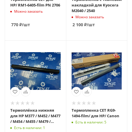
HP/ RM1-6405-film PN 2706
накладкой для Kyocera
M2040 / 2540
Можно заказать
Можно заказать
770
₽
/шт
2 100
₽
/шт
Термоплёнка нижняя
Термопленка CET RG9-
для HP M377 / M452 / M477
1494-film/ для HP/ Canon
/ M454 / M455 / M479 /
Есть в наличии: 5
M458 / M480
Есть в наличии: 1