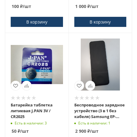
100
₽
/шт
1 000
₽
/шт
В корзину
В корзину
Батарейка таблетка
Беспроводное зарядное
литиевая J.PAN 3V /
устройство (3 в 1 без
CR2025
кабеля) Samsung EP-
P6300 / 9.0V 2.77A
Есть в наличии: 3
Есть в наличии: 1
50
₽
/шт
2 900
₽
/шт