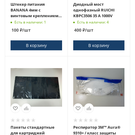
Штекер питания
Диодный мост
BANANA 4мм с
однофазный RUICHI
винтовым креплением
KBPC3506 35 A 1000V
кабеля (комплект)
Есть в наличии: 1
Есть в наличии: 4
100
₽
/шт
400
₽
/шт
В корзину
В корзину
Пакеты стандартные
Респиратор 3M™ Aura®
для картриджей
9310+ / класс защиты