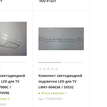
т
900
₽
/шт
светодиодной
Комплект светодиодной
 LED для TV
подсветки LED для TV
000C /
LM41-00463A / SVS32
10V06
Есть в наличии: 1
Арт.: ТЗ-00016621
ичии: 1
16503