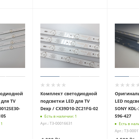
тодиодной
Комплект светодиодной
Оригиналь
 для TV
подсветки LED для TV
LED подсв
0012SE30-
Dexp / CX39D10-ZC21FG-02
SONY KDL-3
105
596-427
Есть в наличии: 1
Арт.: ТЗ-00016631
 1
Есть в нал
Арт.: ТЗ-000