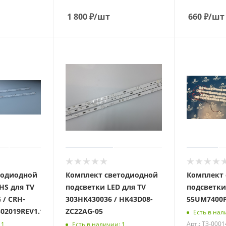
1 800
₽
/шт
660
₽
/шт
тодиодной
Комплект светодиодной
Комплект 
HS для TV
подсветки LED для TV
подсветки
 / CRH-
303HK430036 / HK43D08-
55UM7400P
02019REV1.1
ZC22AG-05
Есть в нал
Арт.: ТЗ-000
 1
Есть в наличии: 1