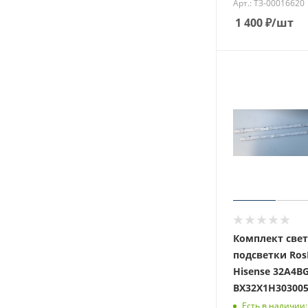
Арт.: ТЗ-00016620
1 400
₽
/шт
Комплект све
подсветки Ros
Hisense 32A4BG
BX32X1H303005
Есть в наличии: