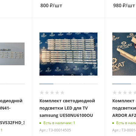
800
₽
/шт
980
₽
/шт
тодиодной
Комплект светодиодной
Комплект 
BN41-
подсветки LED для TV
подсветки
samsung UE50NU6100OU
ARDOR AF
SVS32FHD_3228_07
Есть в наличии: 1
Есть в нал
Арт.: ТЗ-00014505
Арт.: ТЗ-000
 1