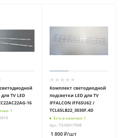
светодиодной
Комплект светодиодной
 для TV LED
подсветки LED для TV
ZC22AC22AG-16
iFFALCON iFF65U62 /
TCL65LB22_3030F.4D
ичии: 1
16619
Есть в наличии: 1
Арт.: ТЗ-00017098
1 800
₽
/шт