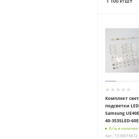
1 100
₽
/шт
Комплект све
подсветки LED
Samsung UE40E
40-3535LED-60E
Есть в наличии:
Арт.: ТЗ-00016672