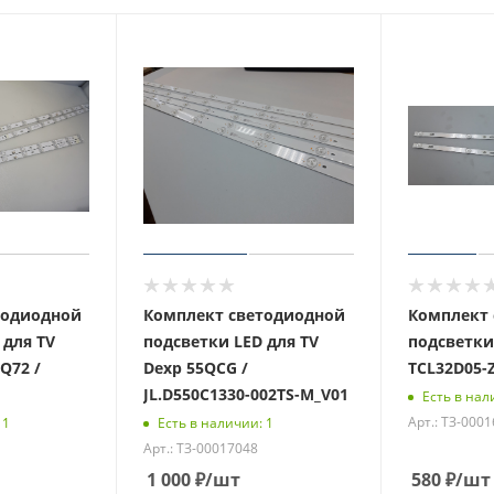
тодиодной
Комплект светодиодной
Комплект 
 для TV
подсветки LED для TV
подсветки
Q72 /
Dexp 55QCG /
TCL32D05-
JL.D550C1330-002TS-M_V01
Есть в нал
Арт.: ТЗ-000
 1
Есть в наличии: 1
Арт.: ТЗ-00017048
1 000
₽
/шт
580
₽
/шт