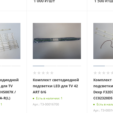
1 000
₽
/шт
1 500
₽
/ш
тодиодной
Комплект светодиодной
Комплект 
 для TV
подсветки LED для TV 42
подсветки
H5007K /
ART 0/6
Dexp F32D7
A-R(L)
CC02320D5
Есть в наличии: 1
Арт.: ТЗ-00016700
 1
Есть в нал
Арт.: ТЗ-000