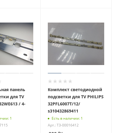
ная панель
Комплект светодиодной
етки для TV
подсветки для TV PHILIPS
2WE613 / 4-
32PFL6007T/12/
s310432869411
ичии: 1
Есть в наличии: 1
17115
Арт.: ТЗ-00016412