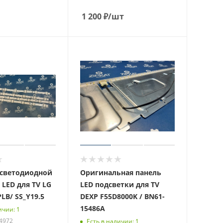
1 200
₽
/шт
светодиодной
Оригинальная панель
 LED для TV LG
LED подсветки для TV
LB/ SS_Y19.5
DEXP F55D8000K / BN61-
15486A
ичии: 1
14972
Есть в наличии: 1