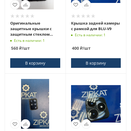
Оригинальные
Крышка задней камеры
защитные крышки с
с рамкой для BLU-V9
защитным стеклом
Есть в наличии: 1
камер INOI A160 /
Есть в наличии: 1
Y21_3G_128
560
₽
/шт
400
₽
/шт
В корзину
В корзину