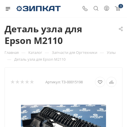
0
Деталь узла для
Epson М2110
—
—
—
Главная
Каталог
Запчасти для Оргтехники
Узлы
—
Деталь узла для Epson М2110
Артикул:
ТЗ-00015198