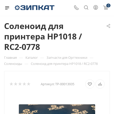
0
Соленоид для
принтера HP1018 /
RC2-0778
—
—
—
Главная
Каталог
Запчасти для Оргтехники
—
Соленоиды
Соленоид для принтера HP1018 / RC2-0778
Артикул:
ТР-00013935