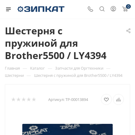
0
Шестерня c
пружиной для
Brother5500 / LY4394
—
—
—
Главная
Каталог
Запчасти для Оргтехники
—
Шестерни
Шестерня c пружиной для Brother5500 / LY4394
Артикул:
ТР-00013894