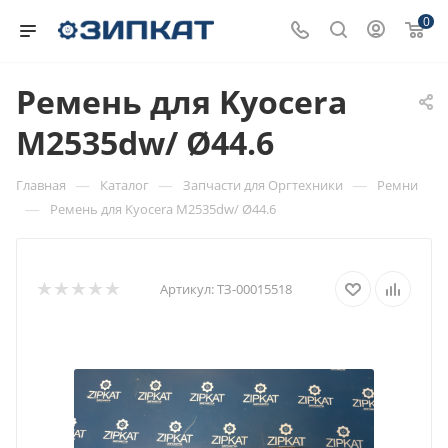
0
Ремень для Kyocera
M2535dw/ Ø44.6
—
—
—
Главная
Каталог
Запчасти для Оргтехники
Ремни
—
Ремень для Kyocera M2535dw/ Ø44.6
Артикул:
ТЗ-00015518