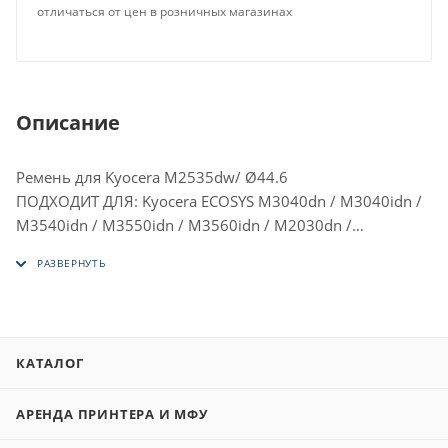
отличаться от цен в розничных магазинах
Описание
Ремень для Kyocera M2535dw/ Ø44.6
ПОДХОДИТ ДЛЯ: Kyocera ECOSYS M3040dn / M3040idn /
M3540idn / M3550idn / M3560idn / M2030dn /
M2035dn/dw / M2530dn / M2535dn / P2235dn / P2040dn
/ M2135dn / M2635dn / M2735dw / M2040dn /
M2540dn / M2640idw / M3145dn / M3645dn / M3655idn
/ M3660idn / FS-1024MFP / FS-1124MFP / FS-1028MFP /
FS-1128MFP / FS-3040MFP / FS-3140MFP / FS-3040MFP+ /
КАТАЛОГ
FS-3140MFP+ / FS-3540MFP / FS-3640MFP / FS-1030MFP /
FS-1035MFP/DP / FS-1130MFP / FS-1135MFP
АРЕНДА ПРИНТЕРА И МФУ
С РАЗБОРА ОРИГИНАЛ