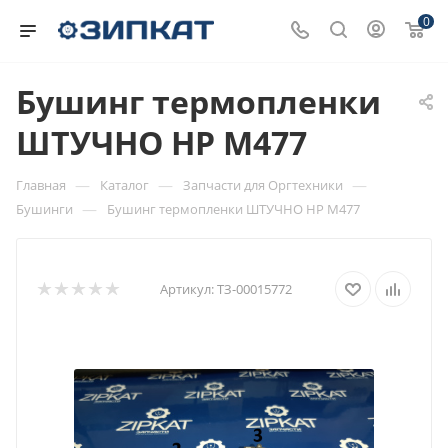
0
Бушинг термопленки
ШТУЧНО HP M477
—
—
—
Главная
Каталог
Запчасти для Оргтехники
—
Бушинги
Бушинг термопленки ШТУЧНО HP M477
Артикул:
ТЗ-00015772