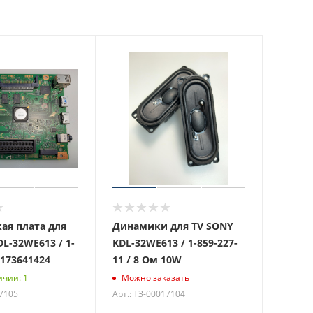
ая плата для
Динамики для TV SONY
L-32WE613 / 1-
KDL-32WE613 / 1-859-227-
 173641424
11 / 8 Ом 10W
ичии: 1
Можно заказать
17105
Арт.: ТЗ-00017104