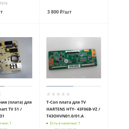
17074
т
3 800
₽
/шт
ия (плата) для
T-Con плата для TV
art TV S1 /
HARTENS HTY- 43F06B-VZ /
31
T43OHVN01.0/01.A
ичии: 1
Есть в наличии: 1