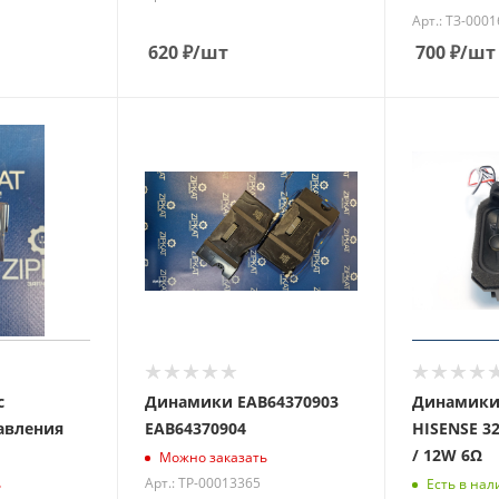
Арт.: ТЗ-000
620
₽
/шт
700
₽
/шт
с
Динамики EAB64370903
Динамики 
авления
EAB64370904
HISENSE 3
/ 12W 6Ω
Можно заказать
Арт.: ТР-00013365
ь
Есть в нал