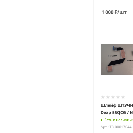
1 000
₽
/шт
Шлейф ШТУЧНО
Dexp 55QCG / 
Есть в наличии:
Арт.: ТЗ-00017044