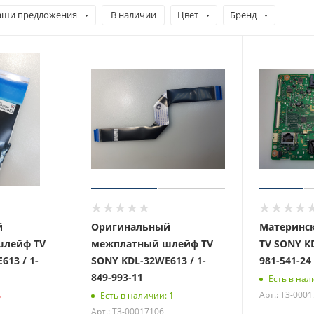
аши предложения
В наличии
Цвет
Бренд
й
Оригинальный
Материнск
шлейф TV
межплатный шлейф TV
TV SONY KD
613 / 1-
SONY KDL-32WE613 / 1-
981-541-24
849-993-11
Есть в нал
Арт.: ТЗ-000
ь
Есть в наличии: 1
Арт.: ТЗ-00017106