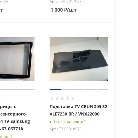
17055
Арт.: ТЗ-00017067
т
1 000
₽
/шт
рицы с
Подставка TV CRUNDIG 32
сенсорного
VLE7230 BR / VNX22000
я TV Samsung
Есть в наличии: 1
N63-06371A
Арт.: ТЗ-00016978
ичии: 1