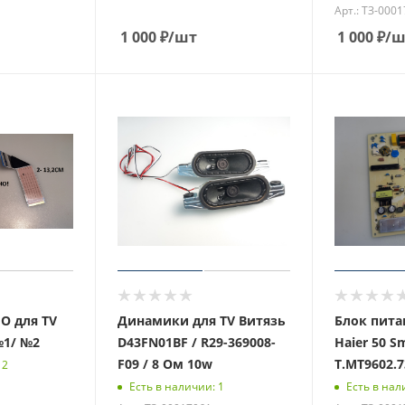
Арт.: ТЗ-000
1 000
₽
/шт
1 000
₽
/ш
 для TV
Динамики для TV Витязь
Блок питан
№1/ №2
D43FN01BF / R29-369008-
Haier 50 Sm
F09 / 8 Ом 10w
T.MT9602.7
 2
Есть в наличии: 1
Есть в нал