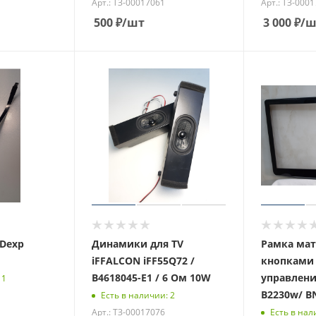
Арт.: ТЗ-00017061
Арт.: ТЗ-000
500
₽
/шт
3 000
₽
/ш
 Dexp
Динамики для TV
Рамка мат
iFFALCON iFF55Q72 /
кнопками 
B4618045-E1 / 6 Ом 10W
управлени
 1
B2230w/ B
Есть в наличии: 2
Арт.: ТЗ-00017076
Есть в нал