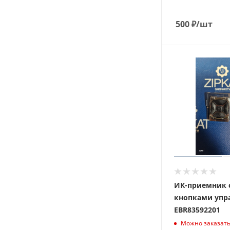
500
₽
/шт
ИК-приемник 
кнопками упр
EBR83592201
Можно заказат