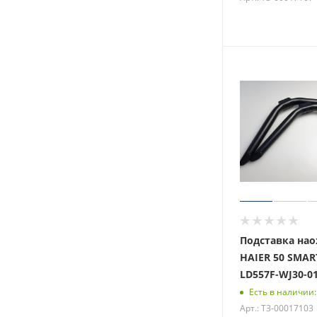
Подставка нао
HAIER 50 SMART
LD557F-WJ30-0
Есть в наличии:
Арт.: ТЗ-00017103