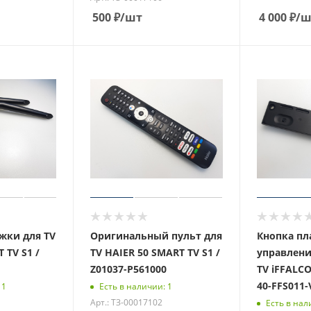
500
₽
/шт
4 000
₽
/ш
жки для TV
Оригинальный пульт для
Кнопка пл
 TV S1 /
TV HAIER 50 SMART TV S1 /
управлени
1
Z01037-P561000
TV iFFALCO
40-FFS011
 1
Есть в наличии: 1
Арт.: ТЗ-00017102
Есть в нал