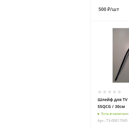
500
₽
/шт
Шлейф для TV
55QCG / 30см
Есть в наличии:
Арт.: ТЗ-00017045