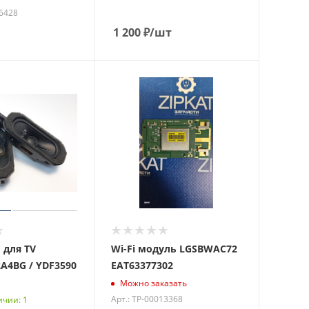
16428
1 200
₽
/шт
для TV
Wi-Fi модуль LGSBWAC72
2A4BG / YDF3590
EAT63377302
Можно заказать
Арт.: ТР-00013368
ичии: 1