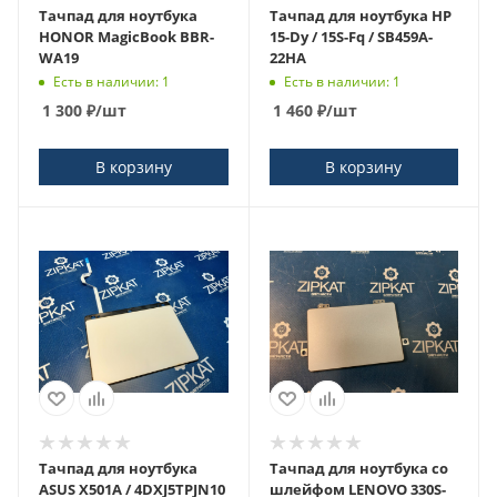
Тачпад для ноутбука
Тачпад для ноутбука HP
HONOR MagicBook BBR-
15-Dy / 15S-Fq / SB459A-
WA19
22HA
Есть в наличии: 1
Есть в наличии: 1
1 300
₽
/шт
1 460
₽
/шт
В корзину
В корзину
Тачпад для ноутбука
Тачпад для ноутбука со
ASUS X501A / 4DXJ5TPJN10
шлейфом LENOVO 330S-