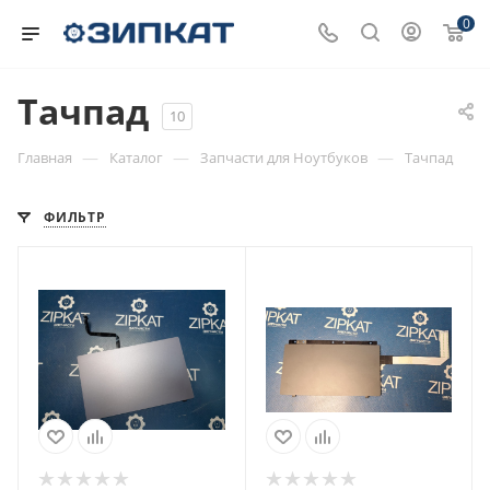
0
Тачпад
10
—
—
—
Главная
Каталог
Запчасти для Ноутбуков
Тачпад
ФИЛЬТР