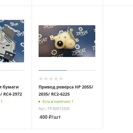
и бумаги
Привод реверса HP 2055/
 / RC4-2972
2035/ RC2-6225
 1
Есть в наличии: 1
Арт.: ТР-00013320
400
₽
/шт