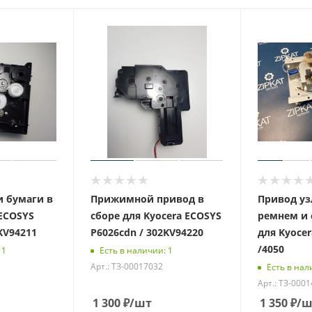
и бумаги в
Прижимной привод в
Привод узл
 ECOSYS
сборе для Kyocera ECOSYS
ремнем и
KV94211
P6026cdn / 302KV94220
для Kyocer
/4050
 1
Есть в наличии: 1
Арт.: ТЗ-00017032
Есть в нал
Арт.: ТЗ-000
1 300
₽
/шт
1 350
₽
/ш