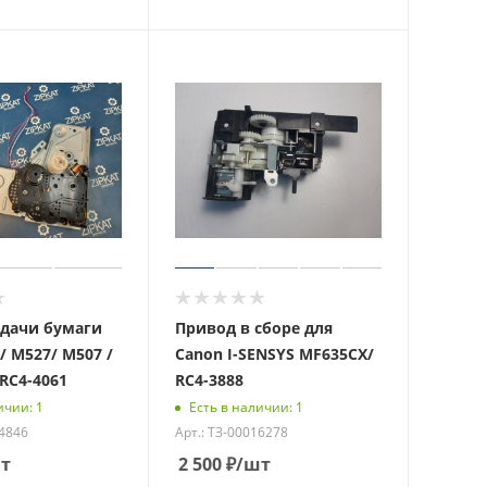
дачи бумаги
Привод в сборе для
/ M527/ M507 /
Canon I-SENSYS MF635CX/
 RC4-4061
RC4-3888
ичии: 1
Есть в наличии: 1
14846
Арт.: ТЗ-00016278
т
2 500
₽
/шт