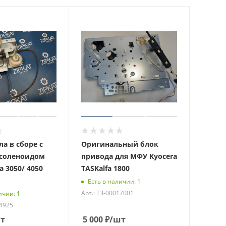
а в сборе с
Оригинальный блок
 соленоидом
привода для МФУ Kyocera
a 3050/ 4050
TASKalfa 1800
Есть в наличии: 1
Арт.: ТЗ-00017001
ичии: 1
14925
т
5 000
₽
/шт