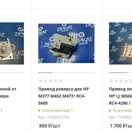
иной от
Привод реверса для HP
Привод по
нера
M377 M452 M477/ RC4-
HP LJ M506
5605
RC4-4280 /
 1
Есть в наличии: 1
Есть в нал
Арт.: ТЗ-00015733
Арт.: ТЗ-000
860
₽
/шт
1 700
₽
/ш