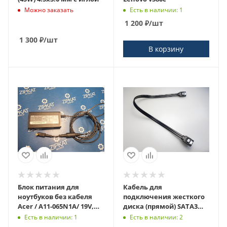
Можно заказать
Есть в наличии: 1
1 200
₽
/шт
1 300
₽
/шт
В корзину
Блок питания для
Кабель для
ноутбуков без кабеля
подключения жесткого
Acer / A11-065N1A/ 19V,
диска (прямой) SATA3
3.42A
6Gb/s / 27см
Есть в наличии: 1
Есть в наличии: 2