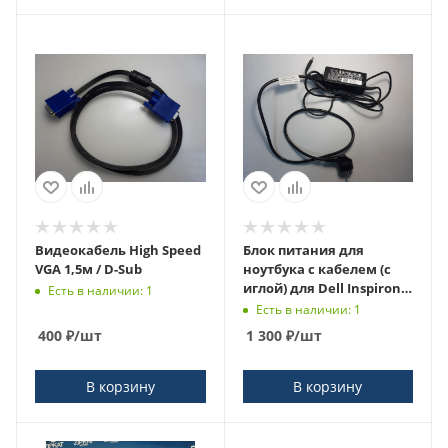
Видеокабель High Speed
Блок питания для
VGA 1,5м / D-Sub
ноутбука с кабелем (с
иглой) для Dell Inspiron
Есть в наличии: 1
65W/ HA65NS5-00
Есть в наличии: 1
400
₽
/шт
1 300
₽
/шт
В корзину
В корзину