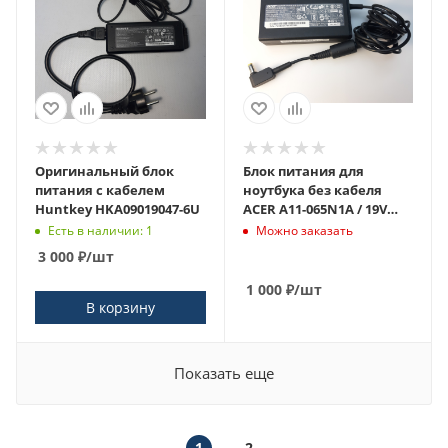
Оригинальный блок
Блок питания для
питания с кабелем
ноутбука без кабеля
Huntkey HKA09019047-6U
ACER A11-065N1A / 19V
3.42A 65W
Есть в наличии: 1
Можно заказать
3 000
₽
/шт
1 000
₽
/шт
В корзину
Показать еще
1
2