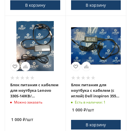
В корзину
В корзину
Блок питания c кабелем
Блок питания для
для ноутбука Lenovo
ноутбука с кабелем (с
330S-14IKB/
иглой) Dell inspiron 3558/
ADLX65NCC3A/
HA45NM140
Можно заказать
Есть в наличии: 1
SA10M42747
1 000
₽
/шт
1 000
₽
/шт
В корзину