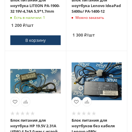
ноутбука LITEON PA-1900-
ноутбука Lenovo IdeaPad
32 19V-4,74A 5,5*1,7mm
S400u/ PA-1400-12
Есть в наличии: 1
Можно заказать
1 200
₽
/шт
1 300
₽
/шт
В корзину
Блок питания для
Блок питания для
ноутбука HP 19.5V 2.31A
ноутбуков без кабеля
(45W) 4.5x3.0 мм с иглой
Lenovo v580c