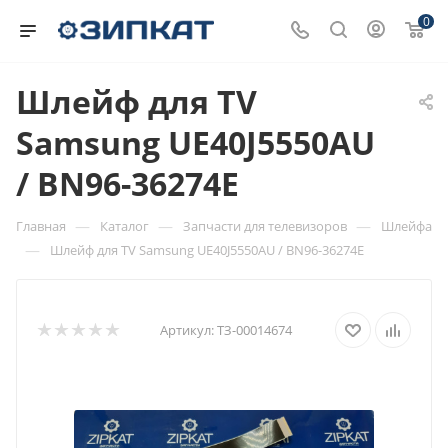
0
Шлейф для TV
Samsung UE40J5550AU
/ BN96-36274E
—
—
—
Главная
Каталог
Запчасти для телевизоров
Шлейфа
—
Шлейф для TV Samsung UE40J5550AU / BN96-36274E
Артикул:
ТЗ-00014674