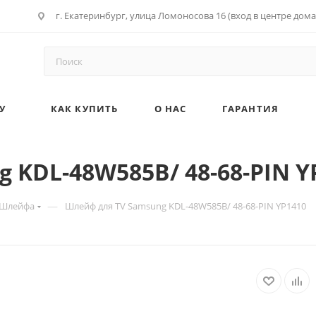
г. Екатеринбург, улица Ломоносова 16 (вход в центре дома
У
КАК КУПИТЬ
О НАС
ГАРАНТИЯ
 KDL-48W585B/ 48-68-PIN Y
—
Шлейфа
Шлейф для TV Samsung KDL-48W585B/ 48-68-PIN YP1410