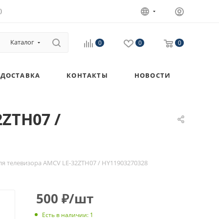
)
Каталог
0
0
0
ДОСТАВКА
КОНТАКТЫ
НОВОСТИ
ZTH07 /
я телевизора AMCV LE-32ZTH07 / HY11903270328
500
₽
/шт
Есть в наличии
: 1