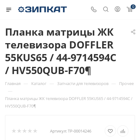
0
Планка матрицы ЖК
телевизора DOFFLER
55KUS65 / 44-9714594С
/ HV550QUB-F70¶
—
—
—
Главная
Каталог
Запчасти для телевизоров
Прочее
—
Планка матрицы ЖК телевизора DOFFLER 55KUS65 / 44-9714594С /
HV550QUB-F70¶
Артикул:
ТР-00014246