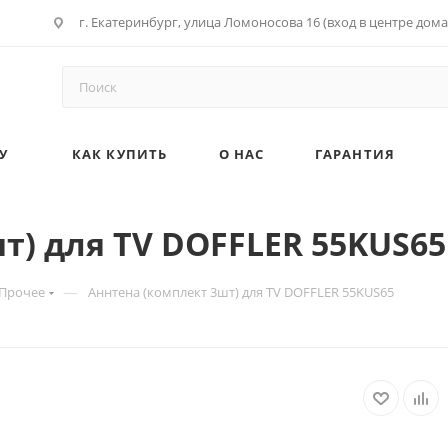
г. Екатеринбург, улица Ломоносова 16 (вход в центре дома
У
КАК КУПИТЬ
О НАС
ГАРАНТИЯ
т) для TV DOFFLER 55KUS65
—
Прочее
Аннтена (комплект 3шт) для TV DOFFLER 55KUS65