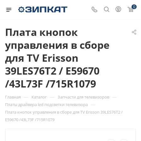
0
Плата кнопок
управления в сборе
для TV Erisson
39LES76T2 / E59670
/43L73F /715R1079
—
—
—
Главная
Каталог
Запчасти для телевизоров
—
Платы драйвера led подсветки телевизора
Плата кнопок управления в сборе для TV Erisson 39LES76T2 /
E59670 /43L73F /715R1079