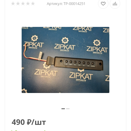
Артикул:
ТР-00014251
490
₽
/шт