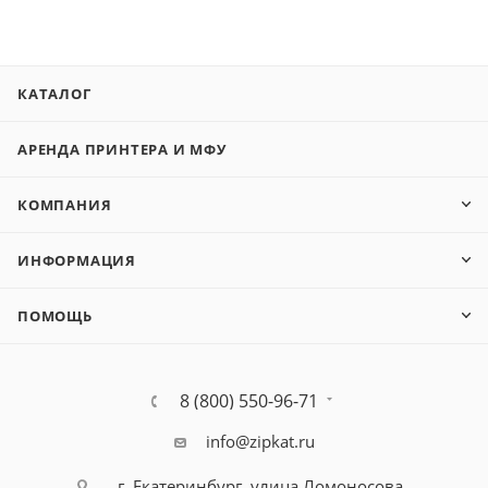
LE26D450G1W/ LE32D451G3W, UE32D4003BW/
UE40D5520RW, UE40D5003BW, PS43D450A2W и др.
КАТАЛОГ
АРЕНДА ПРИНТЕРА И МФУ
КОМПАНИЯ
ИНФОРМАЦИЯ
ПОМОЩЬ
8 (800) 550-96-71
info@zipkat.ru
г. Екатеринбург, улица Ломоносова