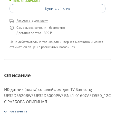
Есть в наличии
: 2
Купить в 1 клик
Рассчитать доставку
Самовывоз сегодня - бесплатно
Доставка завтра - 390 ₽
Цена действительна только для интернет-магазина и может
отличаться от цен в розничных магазинах
Описание
ИК-датчик (плата) со шлейфом для TV Samsung
UE32D5520RW/ UE32D5000PW/ BN41-0160CA/ D550_12C
С РАЗБОРА ОРИГИНАЛ
ПОДХОДИТ ДЛЯ: Samsung UE32D5520RW/
UE32D5000PW/ UE40D5500RW/ PS43D4901W/