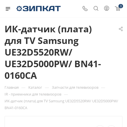
0
ИК-датчик (плата)
для TV Samsung
UE32D5520RW/
UE32D5000PW/ BN41-
0160CA
—
—
—
Главная
Каталог
Запчасти для телевизоров
—
IR - приемники для телевизоров
ИК-датчик (плата) для TV Samsung UE32D5520RW/ UE32D5000PW/
BN41-0160CA