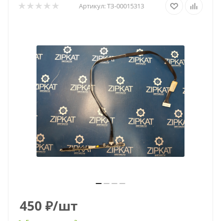
Артикул:
ТЗ-00015313
450
₽
/шт