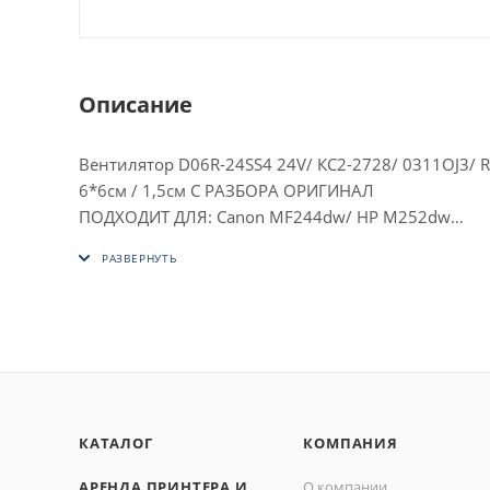
Описание
Вентилятор D06R-24SS4 24V/ КС2-2728/ 0311ОJ3/ 
6*6см / 1,5см С РАЗБОРА ОРИГИНАЛ
ПОДХОДИТ ДЛЯ: Canon MF244dw/ HP M252dw
Предназначен для охлаждения электронных компо
КАТАЛОГ
КОМПАНИЯ
АРЕНДА ПРИНТЕРА И
О компании