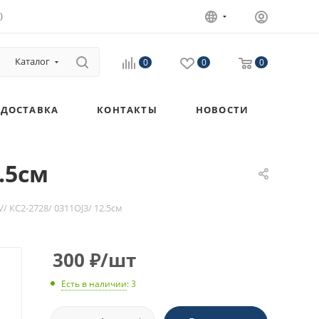
)
Каталог
0
0
0
ДОСТАВКА
КОНТАКТЫ
НОВОСТИ
.5см
/ КС2-2728/ 0311ОJ3/ 12.5см
300
₽
/шт
Есть в наличии
: 3