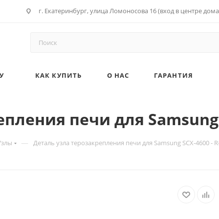
г. Екатеринбург, улица Ломоносова 16 (вход в центре дома
У
КАК КУПИТЬ
О НАС
ГАРАНТИЯ
пления печи для Samsung S
—
Узлы
Деталь узла терозакрепления печи для Samsung SCX-4600 - R