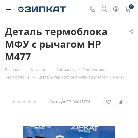
0
Деталь термоблока
МФУ с рычагом HP
M477
—
—
—
Главная
Каталог
Запчасти для Оргтехники
—
Термоблоки
Деталь термоблока МФУ с рычагом HP M477
Артикул:
ТЗ-00015776