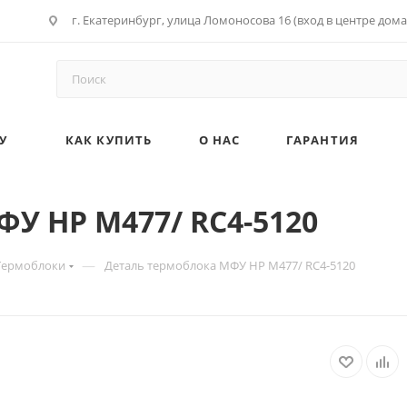
г. Екатеринбург, улица Ломоносова 16 (вход в центре дома
У
КАК КУПИТЬ
О НАС
ГАРАНТИЯ
У HP M477/ RC4-5120
—
Термоблоки
Деталь термоблока МФУ HP M477/ RC4-5120