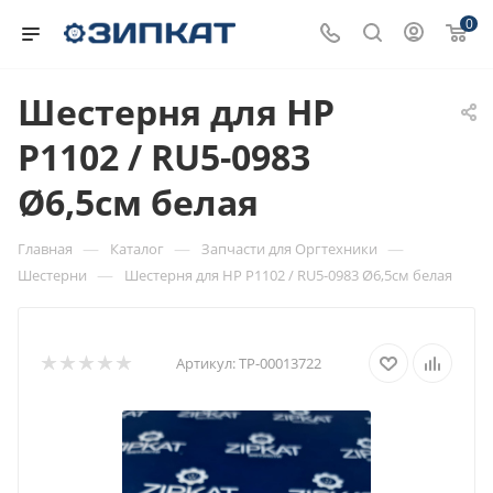
0
Шестерня для HP
P1102 / RU5-0983
Ø6,5см белая
—
—
—
Главная
Каталог
Запчасти для Оргтехники
—
Шестерни
Шестерня для HP P1102 / RU5-0983 Ø6,5см белая
Артикул:
ТР-00013722