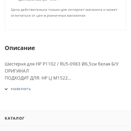
Цена действительна только для интернет-магазина и может
отличаться от цен в розничных магазинах
Описание
Шестерня для HP P1102 / RU5-0983 Ø6,5см белая Б/У
ОРИГИНАЛ
ПОДХОДИТ ДЛЯ: HP LJ M1522
HP LJ M1120
MFP HP LJ P1005
HP LJ P1006
HP LJ Pro P1102
HP LJ Pro M1212
КАТАЛОГ