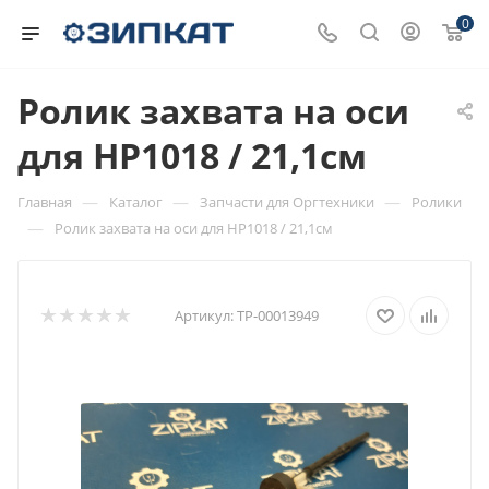
0
Ролик захвата на оси
для HP1018 / 21,1см
—
—
—
Главная
Каталог
Запчасти для Оргтехники
Ролики
—
Ролик захвата на оси для HP1018 / 21,1см
Артикул:
ТР-00013949