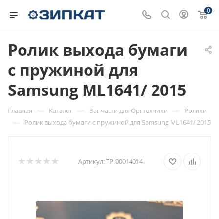
0
Ролик выхода бумаги
c пружиной для
Samsung ML1641/ 2015
—
—
—
Главная
Каталог
Запчасти для Оргтехники
Ролики
—
Ролик выхода бумаги c пружиной для Samsung ML1641/ 2015
Артикул:
ТР-00014014