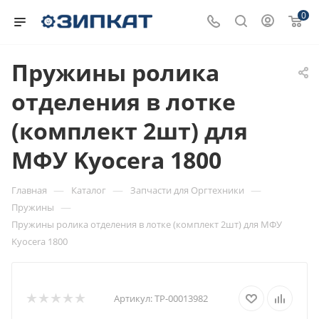
0
Пружины ролика
отделения в лотке
(комплект 2шт) для
МФУ Kyocera 1800
—
—
—
Главная
Каталог
Запчасти для Оргтехники
—
Пружины
Пружины ролика отделения в лотке (комплект 2шт) для МФУ
Kyocera 1800
Артикул:
ТР-00013982