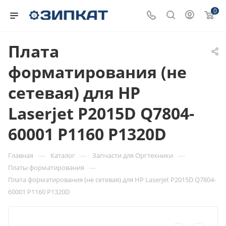
0
Плата
форматирования (не
сетевая) для HP
Laserjet P2015D Q7804-
60001 P1160 P1320D
—
—
—
Главная
Каталог
Запчасти для Оргтехники
—
Платы форматирования
Плата форматирования (не сетевая) для HP Laserjet P2015D Q7804-
60001 P1160 P1320D