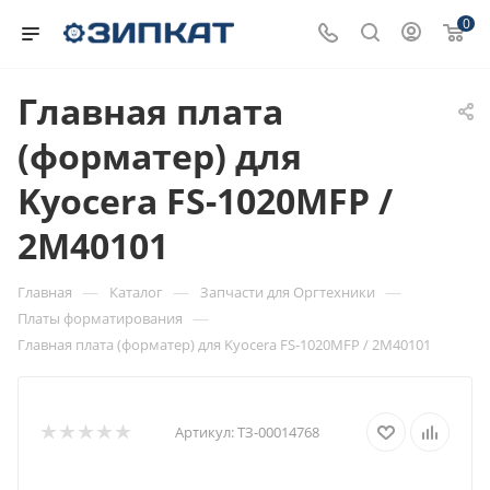
0
Главная плата
(форматер) для
Kyocera FS-1020MFP /
2M40101
—
—
—
Главная
Каталог
Запчасти для Оргтехники
—
Платы форматирования
Главная плата (форматер) для Kyocera FS-1020MFP / 2M40101
Артикул:
ТЗ-00014768