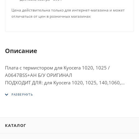
Цена действительна только для интернет-магазина и может
отличаться от цен в розничных магазинах
Описание
Плата с термистором для Kyocera 1020, 1025 /
A0647BSS+AH Б/У ОРИГИНАЛ
ПОДХОДИТ ДЛЯ: для Kyocera 1020, 1025, 140,1060,
1125, 1325, 2040, 2135, 2235, 2540, 5526
P 6130
P 7040 cdn
M 6030 cdn
P 6035
КАТАЛОГ
M 6530 cdn
M 6035 cidn