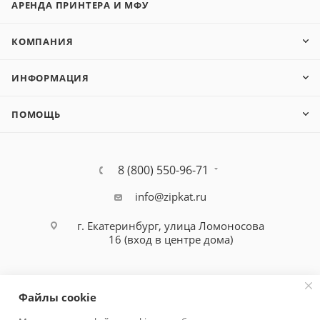
АРЕНДА ПРИНТЕРА И МФУ
M 6535 cidn
P 5021
P 5026
КОМПАНИЯ
M 5521
M 5526
ИНФОРМАЦИЯ
P 2235 dn
P 2040 dn
ПОМОЩЬ
M2135 dn
M 2635 dn
M 2735 dw
8 (800) 550-96-71
M 2040 dn
M 2540 dn
info@zipkat.ru
M 2640 idw
г. Екатеринбург, улица Ломоносова
FS- 1040
16 (вход в центре дома)
1060 DN
FS 1020 MFP
FS 1025 MFP
Файлы cookie
FS 1120 MFP
FS 1125 MFP