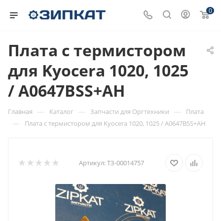
0
Плата с термистором
для Kyocera 1020, 1025
/ A0647BSS+AH
—
—
—
Главная
Каталог
Запчасти для Оргтехники
Плата
—
Плата с термистором для Kyocera 1020, 1025 / A0647BSS+AH
Артикул:
ТЗ-00014757