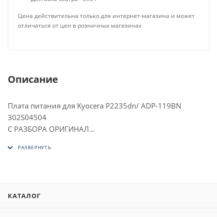
Цена действительна только для интернет-магазина и может
отличаться от цен в розничных магазинах
Описание
Плата питания для Kyocera P2235dn/ ADP-119BN
302S04504
С РАЗБОРА ОРИГИНАЛ
ПАРТИЙНЫЙ НОМЕР: 302S04504 ADP-119BN
302RV94220 302S094100 MPW9225L
ПОДХОДИТ ДЛЯ:
Kyocera ECOSYS P2040dn, P2040dw, P2235dn, P2235dw,
P2335d, P2335dn, P2335dw;
КАТАЛОГ
Kyocera ECOSYS M2040dn, M2540dn, M2540dw,
M2135dn, M2635dn, M2635dw, M2640idw,M2735dw.