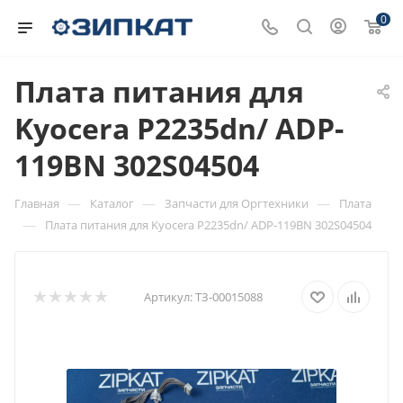
0
Плата питания для
Kyocera P2235dn/ ADP-
119BN 302S04504
—
—
—
Главная
Каталог
Запчасти для Оргтехники
Плата
—
Плата питания для Kyocera P2235dn/ ADP-119BN 302S04504
Артикул:
ТЗ-00015088