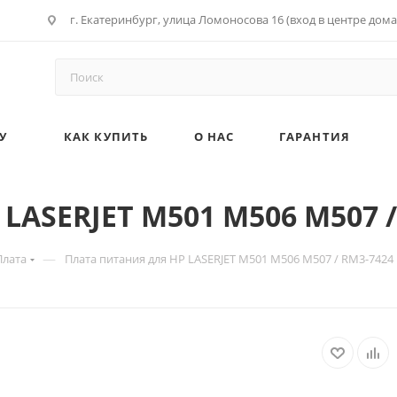
г. Екатеринбург, улица Ломоносова 16 (вход в центре дома
У
КАК КУПИТЬ
О НАС
ГАРАНТИЯ
LASERJET M501 M506 M507 /
—
Плата
Плата питания для HP LASERJET M501 M506 M507 / RM3-7424