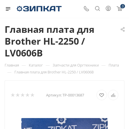
0
Главная плата для
Brother HL-2250 /
LV0606B
—
—
—
Главная
Каталог
Запчасти для Оргтехники
Плата
—
Главная плата для Brother HL-2250 / LV0606B
Артикул:
ТР-00013687