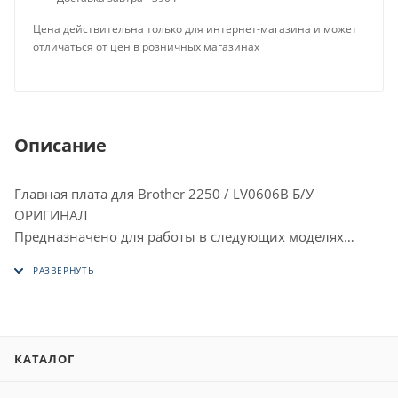
Цена действительна только для интернет-магазина и может
отличаться от цен в розничных магазинах
Описание
Главная плата для Brother 2250 / LV0606B Б/У
ОРИГИНАЛ
Предназначено для работы в следующих моделях
brother:
Brother HL-2240
Brother HL2230
Brother HL2240
Brother HL2240D
КАТАЛОГ
Brother HL2250DN
Brother HL2270DW