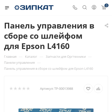
0
Панель управления в
сборе со шлейфом
для Epson L4160
—
—
—
Главная
Каталог
Запчасти для Оргтехники
—
Панели управления
Панель управления в сборе со шлейфом для Epson L4160
Артикул:
ТР-00013988