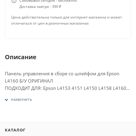
Самовывоз сегодня - бесплатно
Доставка завтра - 390 ₽
Цена действительна только для интернет-магазина и может
отличаться от цен в розничных магазинах
Описание
Панель управления в сборе со шлейфом для Epson
L4160 Б/У ОРИГИНАЛ
ПОДХОДИТ ДЛЯ: Epson L4153 4151 L4150 L4158 L4160
L4165 L4166 L4167 L4168 L4169 L6160 L6168 L6170
L6178 L6190 L6191
КАТАЛОГ