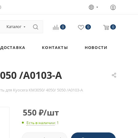
)
Каталог
0
0
0
ДОСТАВКА
КОНТАКТЫ
НОВОСТИ
050 /A0103-A
ь для Kyocera KM3050/ 4050/ 5050 /A0103-A
550
₽
/шт
Есть в наличии
: 1