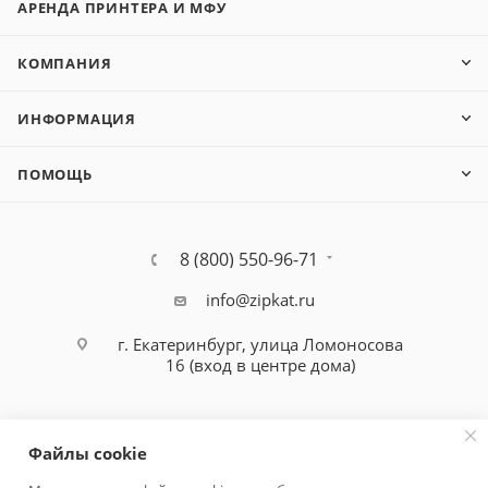
АРЕНДА ПРИНТЕРА И МФУ
Brother DCP-8110D
Brother DCP-8110DN
Brother DCP-8112DN
КОМПАНИЯ
Brother DCP-8150DN
Brother DCP-8152DN
ИНФОРМАЦИЯ
Brother DCP-8155DN
Brother DCP-8157DN
ПОМОЩЬ
Brother DCP-8250DN
Brother HL-L5000D
Brother HL-L5100DN
8 (800) 550-96-71
Brother HL-L5100DNT
Brother HL-L5102DW
info@zipkat.ru
Brother HL-L5200DW
г. Екатеринбург, улица Ломоносова
Brother HL-L5202DW
16 (вход в центре дома)
Brother HL-L5200DWT
Brother HL-L6250DN
Brother HL-L6200DW
Файлы cookie
Brother HL-L6202DW
Brother HL-L6250DW