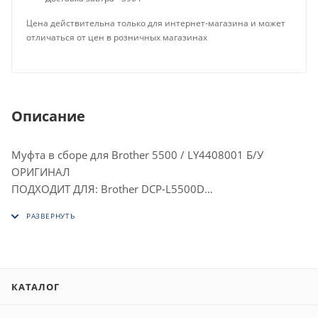
Цена действительна только для интернет-магазина и может
отличаться от цен в розничных магазинах
Описание
Муфта в сборе для Brother 5500 / LY4408001 Б/У
ОРИГИНАЛ
ПОДХОДИТ ДЛЯ: Brother DCP-L5500D
Brother DCP-L5500DN
Brother DCP-L5502DN
Brother DCP-L5600DN
Brother DCP-L5602DN
Brother DCP-L5650DN
КАТАЛОГ
Brother DCP-L5652DN
Brother DCP-L6600DW