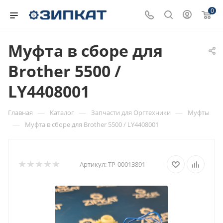
0
Муфта в сборе для
Brother 5500 /
LY4408001
—
—
—
Главная
Каталог
Запчасти для Оргтехники
Муфты
—
Муфта в сборе для Brother 5500 / LY4408001
Артикул:
ТР-00013891