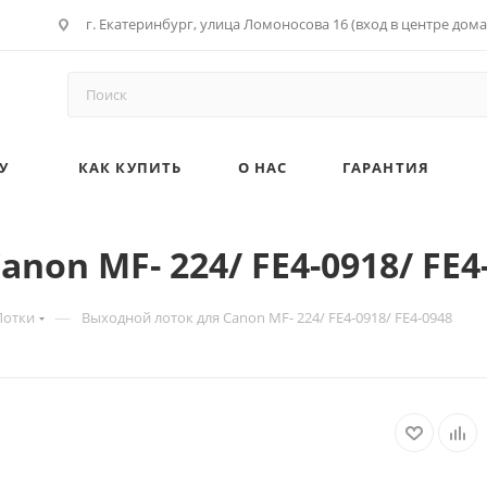
г. Екатеринбург, улица Ломоносова 16 (вход в центре дома
У
КАК КУПИТЬ
О НАС
ГАРАНТИЯ
non MF- 224/ FE4-0918/ FE4
—
Лотки
Выходной лоток для Canon MF- 224/ FE4-0918/ FE4-0948