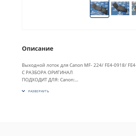
Описание
Выходной лоток для Canon MF- 224/ FE4-0918/ FE4
С РАЗБОРА ОРИГИНАЛ
ПОДХОДИТ ДЛЯ: Canon:
MF- 249
MF- 247
MF- 244
MF- 237
MF- 236
MF- 232