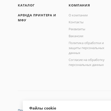
MF- 231
КАТАЛОГ
КОМПАНИЯ
MF -229
MF- 226
АРЕНДА ПРИНТЕРА И
О компании
MF- 217
МФУ
Контакты
MF- 216
Реквизиты
MF- 215
Вакансии
MF- 212
MF- 211
Политика обработки и
защиты персональных
MF- 227
данных
MF- 224
Согласие на обработку
MF- 223
персональных данных
MF- 222
MF- 221
Файлы cookie
Политика конфиденциальности