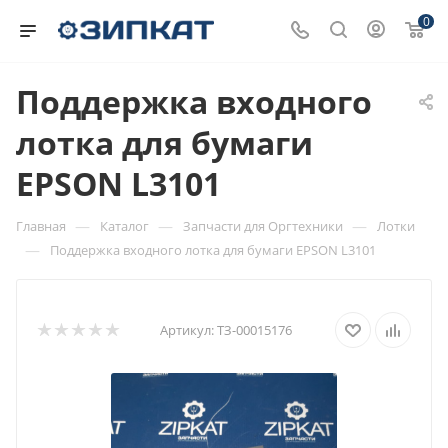
0
Поддержка входного
лотка для бумаги
EPSON L3101
—
—
—
Главная
Каталог
Запчасти для Оргтехники
Лотки
—
Поддержка входного лотка для бумаги EPSON L3101
Артикул:
ТЗ-00015176