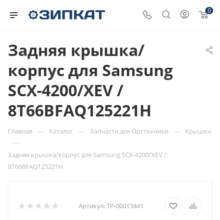
0
Задняя крышка/
корпус для Samsung
SCX-4200/XEV /
8T66BFAQ125221H
—
—
—
Главная
Каталог
Запчасти для Оргтехники
Крышки
—
Задняя крышка/корпус для Samsung SCX-4200/XEV /
8T66BFAQ125221H
Артикул:
ТР-00013441