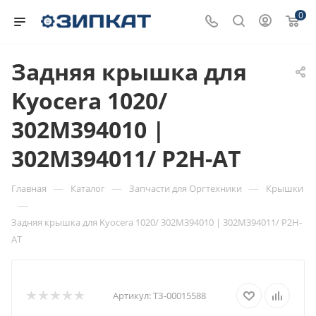
0
Задняя крышка для
Kyocera 1020/
302M394010 |
302M394011/ P2H-AT
—
—
—
Главная
Каталог
Запчасти для Оргтехники
Крышки
—
Задняя крышка для Kyocera 1020/ 302M394010 | 302M394011/ P2H-
AT
Артикул:
ТЗ-00015588