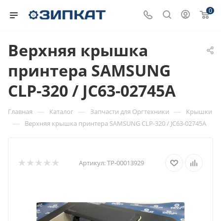
0
Верхняя крышка
принтера SAMSUNG
CLP-320 / JC63-02745A
—
—
—
Главная
Каталог
Запчасти для Оргтехники
Крышки
—
Верхняя крышка принтера SAMSUNG CLP-320 / JC63-02745A
Артикул:
ТР-00013929