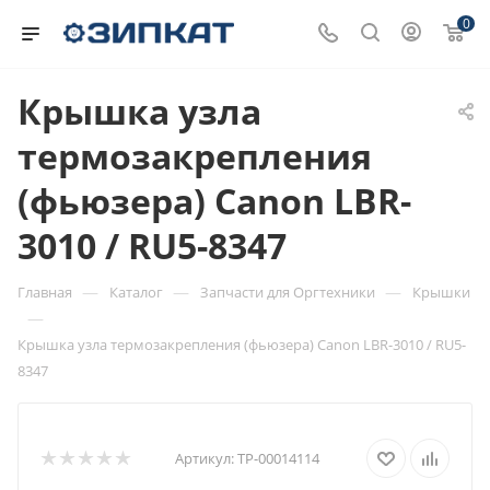
0
Крышка узла
термозакрепления
(фьюзера) Canon LBR-
3010 / RU5-8347
—
—
—
Главная
Каталог
Запчасти для Оргтехники
Крышки
—
Крышка узла термозакрепления (фьюзера) Canon LBR-3010 / RU5-
8347
Артикул:
ТР-00014114