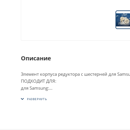
Описание
Элемент корпуса редуктора с шестерней для Sams
ПОДХОДИТ ДЛЯ:
для Samsung:
ML- 1910
ML- 1915
ML- 2525
ML- 2540
ML- 2525 W