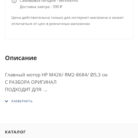
Самовывоз сегодня - бесплатно
Доставка завтра - 390 ₽
Цена действительна только для интернет-магазина и может
отличаться от цен в розничных магазинах
Описание
Главный мотор HP M426/ RM2-8684/ Ø5,3 см
С РАЗБОРА ОРИГИНАЛ
ПОДХОДИТ ДЛЯ:
HP LJ Pro M402
HP LJ Pro M403
HP LJ Pro M426
HP LJ Pro M427
HP LJ Pro M501
КАТАЛОГ
HP LJ Pro M506