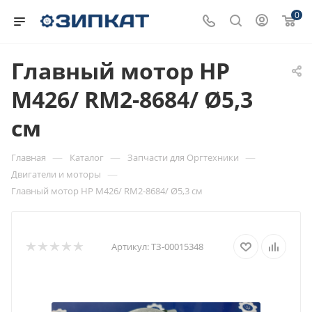
0
Главный мотор HP
M426/ RM2-8684/ Ø5,3
см
—
—
—
Главная
Каталог
Запчасти для Оргтехники
—
Двигатели и моторы
Главный мотор HP M426/ RM2-8684/ Ø5,3 см
Артикул:
ТЗ-00015348