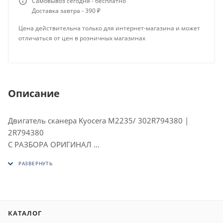
Самовывоз сегодня - бесплатно
Доставка завтра - 390 ₽
Цена действительна только для интернет-магазина и может
отличаться от цен в розничных магазинах
Описание
Двигатель сканера Kyocera M2235/ 302R794380 |
2R794380
С РАЗБОРА ОРИГИНАЛ
ПОДХОДИТ ДЛЯ:
Kyocera ECOSYS M5521cdn, M5521cdw, M5526cdn,
M5526cdw, M2040dn, M2135dn, M2235dn, M2540dn,
M2635dn, M2640idw, M2735dn, M2735dw, M5521cdn,
M5521cdw, M5526cdn, M5526cdw, MA3500cix,
КАТАЛОГ
MA3500cifx, MA4000cix, MA4000cifx, KYOCERA TASKalfa