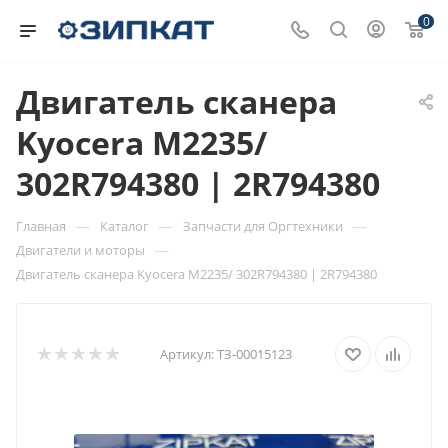
0
Двигатель сканера
Kyocera M2235/
302R794380 | 2R794380
—
—
—
Главная
Каталог
Запчасти для Оргтехники
—
Двигатели и моторы
Двигатель сканера Kyocera M2235/ 302R794380 | 2R794380
Артикул:
ТЗ-00015123