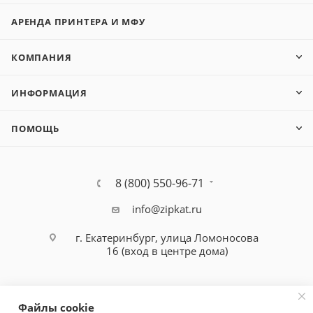
MA3500ci, KYOCERA TASKalfa MA4500ci (302R794380,
АРЕНДА ПРИНТЕРА И МФУ
2R794380 PARTS MOTOR ISU SP original)
КОМПАНИЯ
ИНФОРМАЦИЯ
ПОМОЩЬ
8 (800) 550-96-71
info@zipkat.ru
г. Екатеринбург, улица Ломоносова
16 (вход в центре дома)
Файлы cookie