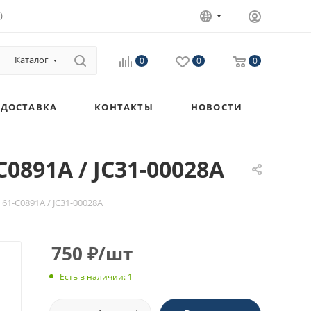
)
Каталог
0
0
0
ДОСТАВКА
КОНТАКТЫ
НОВОСТИ
0891А / JC31-00028А
61-С0891А / JC31-00028А
750
₽
/шт
Есть в наличии
: 1