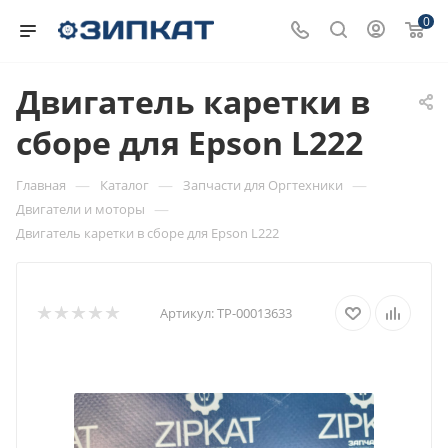
0
Двигатель каретки в
сборе для Epson L222
—
—
—
Главная
Каталог
Запчасти для Оргтехники
—
Двигатели и моторы
Двигатель каретки в сборе для Epson L222
Артикул:
ТР-00013633